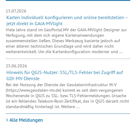
Bodenrichtwerte
15.07.2026
Karten individuell konfigurieren und online bereitstellen –
Details
jetzt direkt in GAIA‑MVlight
Viele Jahre stand im GeoPortal.MV der GAIA‑MVlight Designer zur
Verfügung, mit dem sich eigene Kartenanwendungen
zusammenstellen ließen. Dieses Werkzeug basierte jedoch auf
einer älteren technischen Grundlage und wird daher nicht
weiterentwickelt. Um die Kartenkonfiguration moderner und ...
25.06.2026
Hinweis für QGIS-Nutzer: SSL/TLS-Fehler bei Zugriff auf
Grundsteuer
GDI-MV-Dienste
Details
Bei der Nutzung der Dienste der Geodateninfrastruktur M‑V
(https://www.geodaten-mv.de) kommt es seit dem vergangenen
Wochenende in QGIS zu SSL‑ bzw. TLS-Fehlermeldungen. Ursache
ist ein fehlendes Telekom‑Root‑Zertifikat, das in QGIS derzeit nicht
standardmäßig hinterlegt ist. Weitere ...
Alle Meldungen
01.06.2026
GDI-DE-Newsletter Juni 2026
Die neue Ausgabe der GDI-DE-NEWS ist erschienen - informieren
Karten