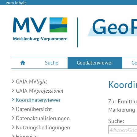
zum Inhalt
Suche
Geodatenviewer
Ge
GAIA-MV
light
Koordi
GAIA-MV
professional
Koordinatenviewer
Zur Ermittl
Datenübersicht
Markierung 
Datenaktualisierungen
Suche:
Nutzungsbedingungen
Hinweise