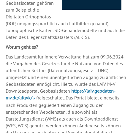
Geobasisdaten gehören
zum Beispiel die
Digitalen Orthophotos
(DOP, umgangssprachlich auch Luftbilder genannt),
Topographische Karten, 3D-Gebäudemodelle und auch die
Daten des Liegenschaftskatasters (ALKIS).
Worum geht es?
Das Landesamt für innere Verwaltung hat zum 09.06.2024
die Vorgaben des Gesetzes für die Nutzung von Daten des
öffentlichen Sektors (Datennutzungsgesetz – DNG)
umgesetzt und einen unentgeltlichen Zugang zu amtlichen
Geobasisdaten ermöglicht. Hierzu wurde das LAiV M-V
Downloadportal Geobasisdaten
https://laiv.geodaten-
mv.de/afgvk/
freigeschaltet. Das Portal bietet einerseits
nach Produkten gegliedert einen Zugang zu den
entsprechenden Webdiensten, die sowohl als
Darstellungsdienst (WMS) als auch als Downloaddienst
(WFS, WCS) genutzt werden können. Andererseits können
die Datensätze auch über das Downloadportal direkt