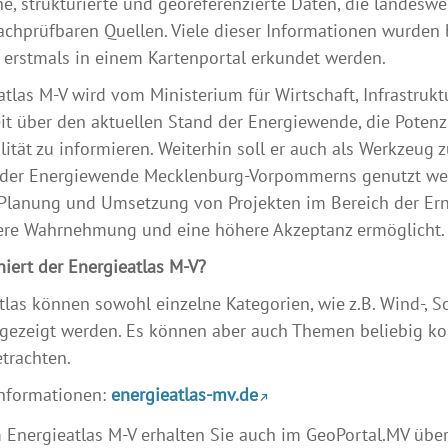
e, strukturierte und georeferenzierte Daten, die landesw
nachprüfbaren Quellen. Viele dieser Informationen wurden
erstmals in einem Kartenportal erkundet werden.
tlas M-V wird vom Ministerium für Wirtschaft, Infrastruktur
eit über den aktuellen Stand der Energiewende, die Potenz
lität zu informieren. Weiterhin soll er auch als Werkzeug 
der Energiewende Mecklenburg-Vorpommerns genutzt werd
e Planung und Umsetzung von Projekten im Bereich der Er
ere Wahrnehmung und eine höhere Akzeptanz ermöglicht.
niert der Energieatlas M-V?
tlas können sowohl einzelne Kategorien, wie z.B. Wind-, S
ngezeigt werden. Es können aber auch Themen beliebig k
etrachten.
Informationen:
energieatlas-mv.de
Energieatlas M-V erhalten Sie auch im GeoPortal.MV üb