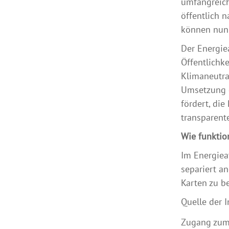
umfangreich
öffentlich 
können nun 
Der Energiea
Öffentlichk
Klimaneutra
Umsetzung 
fördert, di
transparent
Wie funktio
Im Energiea
separiert a
Karten zu b
Quelle der 
Zugang zum 