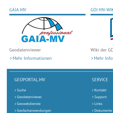
GAIA-MV
GDI-MV-WI
Geodaten
viewer
Wiki der G
Mehr Informationen
Mehr Inf
GEOPORTAL.MV
SERVICE
Suche
Kontakt
Geodatenviewer
Support
Geowebdienste
Links
Geofachanwendungen
Dokumente