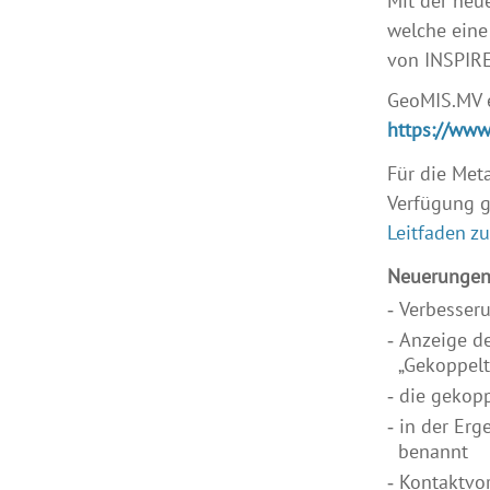
Mit der neu
welche eine
von INSPIRE
GeoMIS.MV e
https://www
Für die Met
Verfügung g
Leitfaden z
Neuerungen
Verbesseru
Anzeige d
„Gekoppelt
die gekopp
in der Er
benannt
Kontaktvo