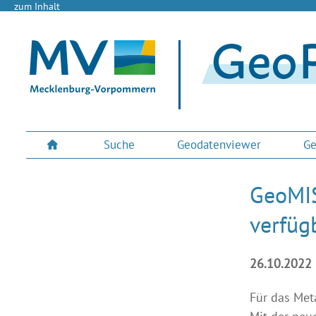
zum Inhalt
Suche
Geodatenviewer
Ge
GeoMIS
verfüg
26.10.2022
Für das Met