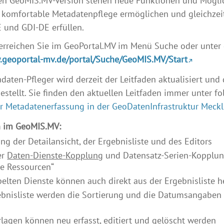
en GeoMIS.MV-Version stehen neue Funktionen und Möglic
 komfortable Metadatenpflege ermöglichen und gleichzei
 und GDI-DE erfüllen.
rreichen Sie im GeoPortal.MV im Menü Suche oder unter
.geoportal-mv.de/portal/Suche/GeoMIS.MV/Start
adaten-Pfleger wird derzeit der Leitfaden aktualisiert un
estellt. Sie finden den aktuellen Leitfaden immer unter f
ur Metadatenerfassung in der GeoDatenInfrastruktur Me
 im GeoMIS.MV:
ng der Detailansicht, der Ergebnisliste und des Editors
er
Daten-Dienste-Kopplung
und Datensatz-Serien-Kopplung 
e Ressourcen“
elten Dienste können auch direkt aus der Ergebnisliste
gebnisliste werden die Sortierung und die Datumsangabe
rlagen
können neu erfasst, editiert und gelöscht werden