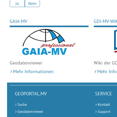
Ja
Nein
GAIA-MV
GDI-MV-WI
Geodaten
viewer
Wiki der G
Mehr Informationen
Mehr Inf
GEOPORTAL.MV
SERVICE
Suche
Kontakt
Geodatenviewer
Support