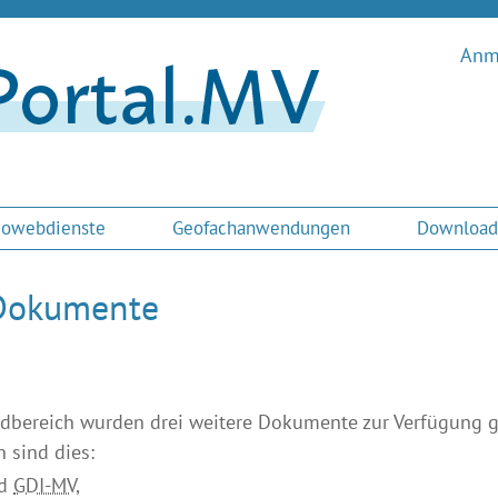
Anme
owebdienste
Geofachanwendungen
Download
Dokumente
bereich wurden drei weitere Dokumente zur Verfügung ge
 sind dies:
ld
GDI-MV
,