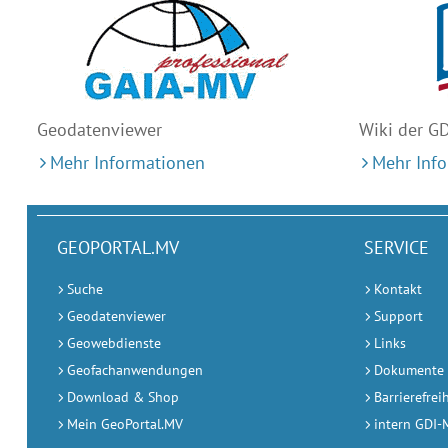
Geodaten
viewer
Wiki der G
Mehr Informationen
Mehr Inf
GEOPORTAL.MV
SERVICE
Suche
Kontakt
Geodatenviewer
Support
Geowebdienste
Links
Geofachanwendungen
Dokumente
Download & Shop
Barrierefrei
Mein GeoPortal.MV
intern GDI