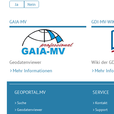
Ja
Nein
GAIA-MV
GDI-MV-WI
Geodaten
viewer
Wiki der G
Mehr Informationen
Mehr Inf
GEOPORTAL.MV
SERVICE
Suche
Kontakt
Geodatenviewer
Support