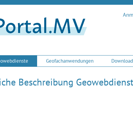
Anme
owebdienste
Geofachanwendungen
Download
liche Beschreibung Geowebdiens