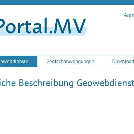
Anme
owebdienste
Geofachanwendungen
Download
liche Beschreibung Geowebdiens