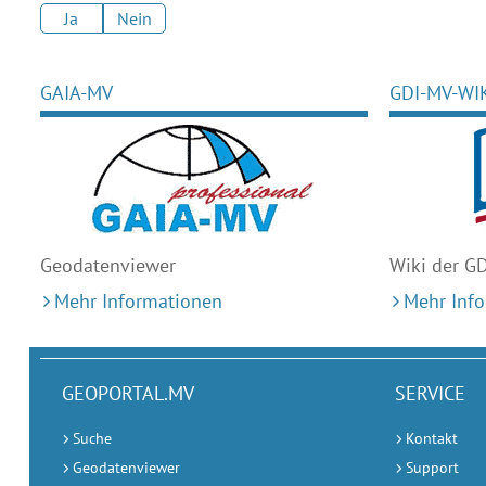
Ja
Nein
GAIA-MV
GDI-MV-WI
Geodaten
viewer
Wiki der G
Mehr Informationen
Mehr Inf
GEOPORTAL.MV
SERVICE
Suche
Kontakt
Geodatenviewer
Support