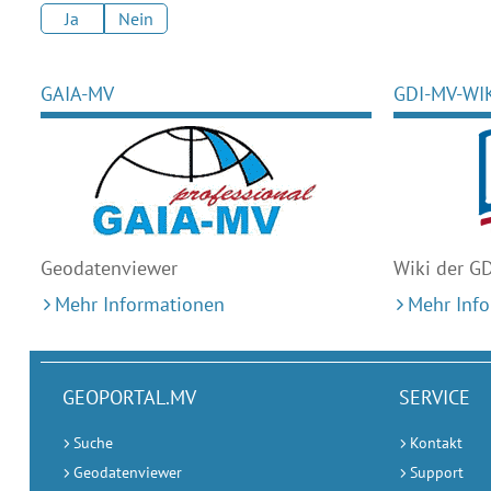
Ja
Nein
GAIA-MV
GDI-MV-WI
Geodaten
viewer
Wiki der G
Mehr Informationen
Mehr Inf
GEOPORTAL.MV
SERVICE
Suche
Kontakt
Geodatenviewer
Support