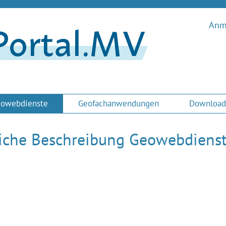
Anme
owebdienste
Geofachanwendungen
Download
liche Beschreibung Geowebdiens