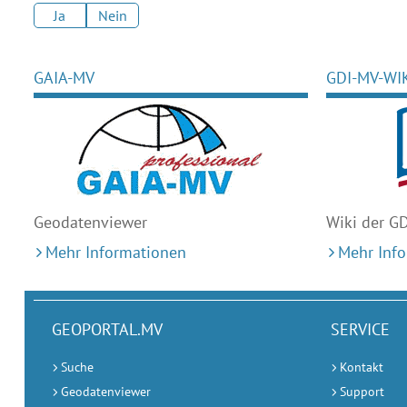
Ja
Nein
GAIA-MV
GDI-MV-WI
Geodaten
viewer
Wiki der G
Mehr Informationen
Mehr Inf
GEOPORTAL.MV
SERVICE
Suche
Kontakt
Geodatenviewer
Support