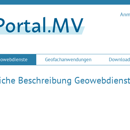
Anme
owebdienste
Geofachanwendungen
Download
liche Beschreibung Geowebdiens