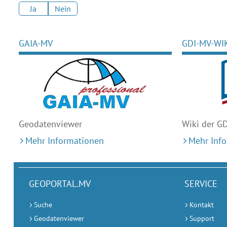
Ja
Nein
GAIA-MV
GDI-MV-WI
Geodaten
viewer
Wiki der G
Mehr Informationen
Mehr Inf
GEOPORTAL.MV
SERVICE
Suche
Kontakt
Geodatenviewer
Support