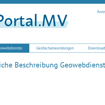
Anme
owebdienste
Geofachanwendungen
Download
liche Beschreibung Geowebdiens