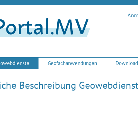
Anme
owebdienste
Geofachanwendungen
Download
liche Beschreibung Geowebdiens