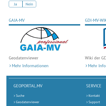
Ja
Nein
GAIA-MV
GDI-MV-WI
Geodaten
viewer
Wiki der G
Mehr Informationen
Mehr Inf
GEOPORTAL.MV
SERVICE
Suche
Kontakt
Geodatenviewer
Support