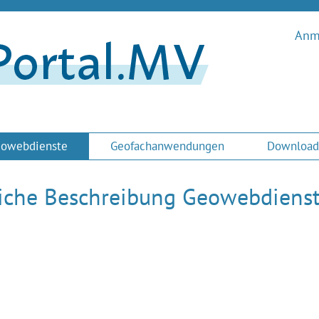
Anme
owebdienste
Geofachanwendungen
Download
liche Beschreibung Geowebdiens