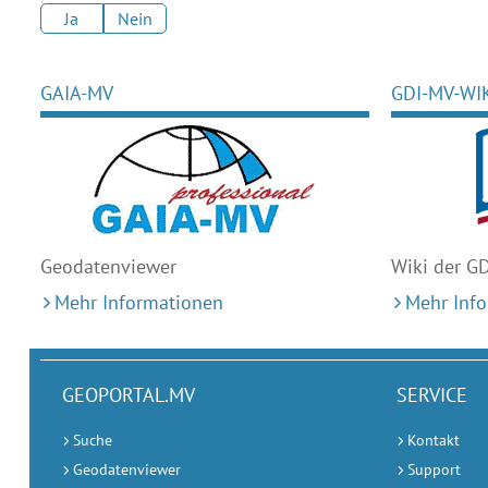
Ja
Nein
GAIA-MV
GDI-MV-WI
Geodaten
viewer
Wiki der G
Mehr Informationen
Mehr Inf
GEOPORTAL.MV
SERVICE
Suche
Kontakt
Geodatenviewer
Support