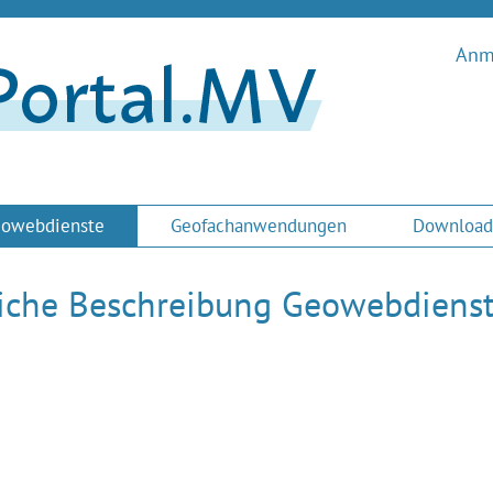
Anme
owebdienste
Geofachanwendungen
Download
liche Beschreibung Geowebdiens