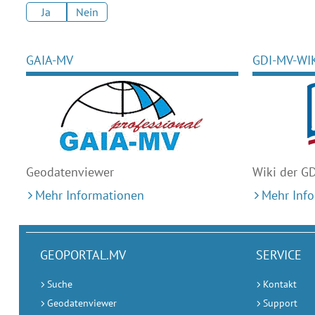
Ja
Nein
GAIA-MV
GDI-MV-WI
Geodaten
viewer
Wiki der G
Mehr Informationen
Mehr Inf
GEOPORTAL.MV
SERVICE
Suche
Kontakt
Geodatenviewer
Support