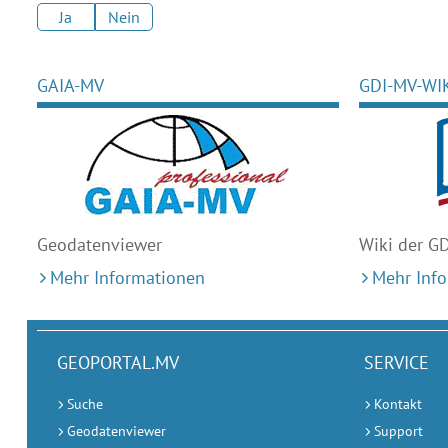
Ja
Nein
GAIA-MV
GDI-MV-WI
Geodaten
viewer
Wiki der G
Mehr Informationen
Mehr Inf
GEOPORTAL.MV
SERVICE
Suche
Kontakt
Geodatenviewer
Support