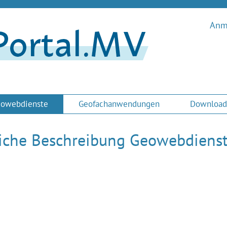
Anme
owebdienste
Geofachanwendungen
Download
liche Beschreibung Geowebdiens