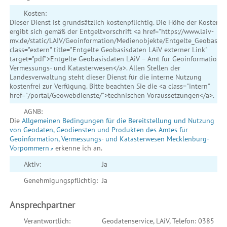
Kosten:
Dieser Dienst ist grundsätzlich kostenpflichtig. Die Höhe der Kosten
ergibt sich gemäß der Entgeltvorschrift <a href="https://www.laiv-
mv.de/static/LAIV/Geoinformation/Medienobjekte/Entgelte_Geobasisd
class="extern" title="Entgelte Geobasisdaten LAiV externer Link"
target="pdf">Entgelte Geobasisdaten LAiV – Amt für Geoinformation,
Vermessungs- und Katasterwesen</a>. Allen Stellen der
Landesverwaltung steht dieser Dienst für die interne Nutzung
kostenfrei zur Verfügung. Bitte beachten Sie die <a class="intern"
href="/portal/Geowebdienste/">technischen Voraussetzungen</a>.
AGNB:
Die
Allgemeinen Bedingungen für die Bereitstellung und Nutzung
von Geodaten, Geodiensten und Produkten des Amtes für
Geoinformation, Vermessungs- und Katasterwesen Mecklenburg-
Vorpommern
erkenne ich an.
Aktiv:
Ja
Genehmigungspflichtig:
Ja
Ansprechpartner
Verantwortlich:
Geodatenservice, LAiV, Telefon: 0385