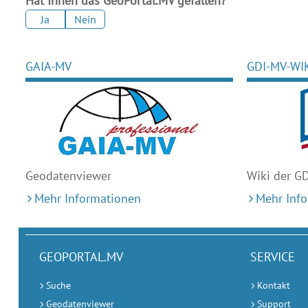
Hat Ihnen das GeoPortal.MV gefallen?
Ja
Nein
GAIA-MV
GDI-MV-WI
Geodaten
viewer
Wiki der G
Mehr Informationen
Mehr Inf
GEOPORTAL.MV
SERVICE
Suche
Kontakt
Geodatenviewer
Support