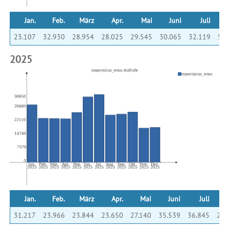
Jan.
Feb.
März
Apr.
Mai
Juni
Juli
Au
23.107
32.930
28.954
28.025
29.545
30.065
32.119
5.2
2025
Jan.
Feb.
März
Apr.
Mai
Juni
Juli
A
31.217
23.966
23.844
23.650
27.140
35.539
36.845
25.