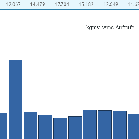
12.067
14.479
17.704
13.182
12.649
11.6