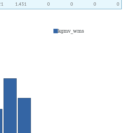
21
1.431
0
0
0
0