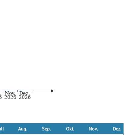
uli
Aug.
Sep.
Okt.
Nov.
Dez.