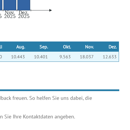
li
Aug.
Sep.
Okt.
Nov.
Dez.
0
10.443
10.401
9.563
18.037
12.633
ack freuen. So helfen Sie uns dabei, die
 Sie Ihre Kontaktdaten angeben.