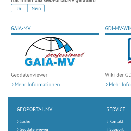
Hat Ihnen das GeoPortal.MV gefallen?
Ja
Nein
GAIA-MV
GDI-MV-WI
Geodaten
viewer
Wiki der G
Mehr Informationen
Mehr Inf
GEOPORTAL.MV
SERVICE
Suche
Kontakt
Geodatenviewer
Support