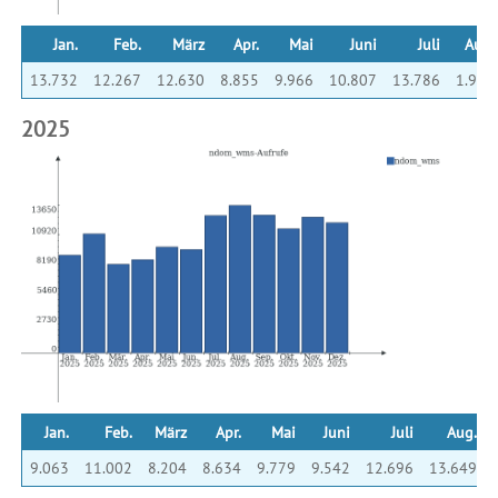
Jan.
Feb.
März
Apr.
Mai
Juni
Juli
Aug.
13.732
12.267
12.630
8.855
9.966
10.807
13.786
1.986
2025
Jan.
Feb.
März
Apr.
Mai
Juni
Juli
Aug.
9.063
11.002
8.204
8.634
9.779
9.542
12.696
13.649