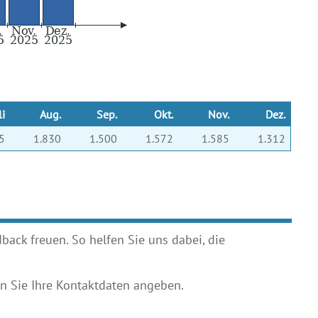
li
Aug.
Sep.
Okt.
Nov.
Dez.
5
1.830
1.500
1.572
1.585
1.312
ack freuen. So helfen Sie uns dabei, die
 Sie Ihre Kontaktdaten angeben.