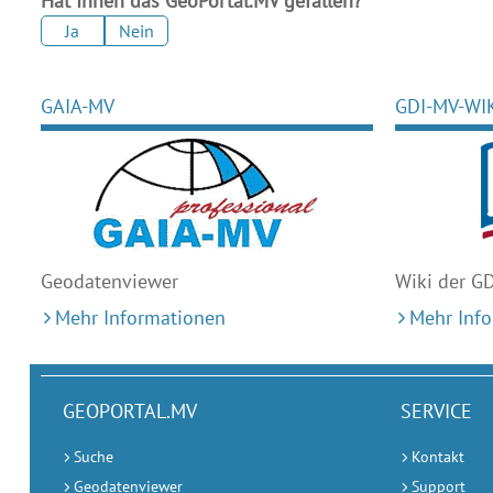
Hat Ihnen das GeoPortal.MV gefallen?
Ja
Nein
GAIA-MV
GDI-MV-WI
Geodaten
viewer
Wiki der G
Mehr Informationen
Mehr Inf
GEOPORTAL.MV
SERVICE
Suche
Kontakt
Geodatenviewer
Support