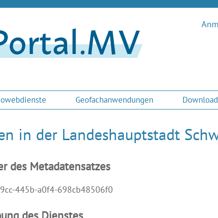
Anme
owebdienste
Geofachanwendungen
Download
en in der Landeshauptstadt Sch
er des Metadatensatzes
9cc-445b-a0f4-698cb48506f0
bung des Dienstes