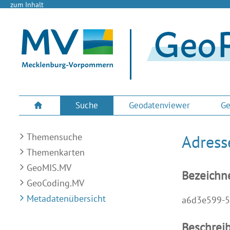
zum Inhalt
Suche
Geodatenviewer
Ge
Themensuche
Adress
Themenkarten
GeoMIS.MV
Bezeichn
GeoCoding.MV
Metadatenübersicht
a6d3e599-5
Beschrei