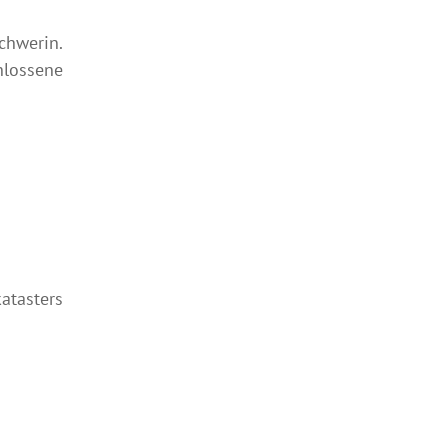
chwerin.
hlossene
atasters