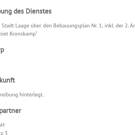
bung des Dienstes
 Stadt Laage über den Bebauungsplan Nr. 1, inkl. der 2. Ä
biet Kronskamp"
yp
kunft
reibung hinterlegt.
partner
bH
z 3