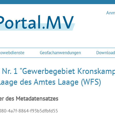
Anme
owebdienste
Geofachanwendungen
Download
 Nr. 1 "Gewerbegebiet Kronskamp" 
Laage des Amtes Laage (WFS)
er des Metadatensatzes
080-4a7f-8864-f93b5dfbfd55