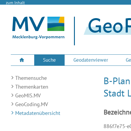
zum Inhalt
Suche
Geodatenviewer
Ge
Themensuche
B-Plan
Themenkarten
Stadt 
GeoMIS.MV
GeoCoding.MV
Bezeichn
Metadatenübersicht
886f7e75-e