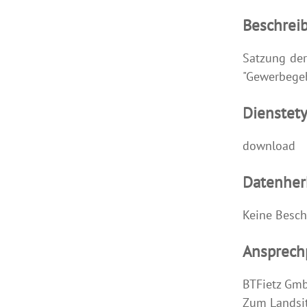
Beschrei
Satzung der
"Gewerbege
Dienstet
download
Datenher
Keine Besch
Ansprech
BTFietz Gm
Zum Landsit