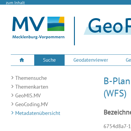
zum Inhalt
Suche
Geodatenviewer
Ge
Themensuche
B-Plan
Themenkarten
(WFS)
GeoMIS.MV
GeoCoding.MV
Bezeichn
Metadatenübersicht
6754d8a7-1