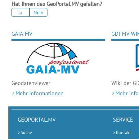
Hat Ihnen das GeoPortal.MV gefallen?
Ja
Nein
GAIA-MV
GDI-MV-WI
Geodaten
viewer
Wiki der G
Mehr Informationen
Mehr Inf
GEOPORTAL.MV
SERVICE
Suche
Kontakt