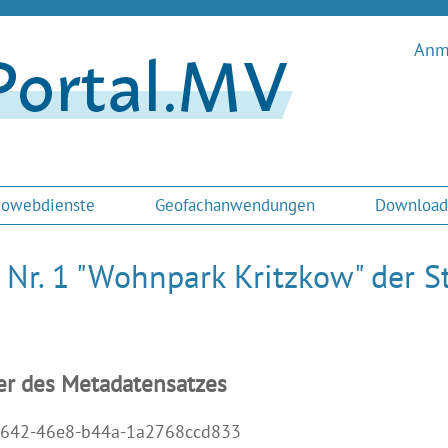
Anme
owebdienste
Geofachanwendungen
Download
 Nr. 1 "Wohnpark Kritzkow" der 
er des Metadatensatzes
642-46e8-b44a-1a2768ccd833