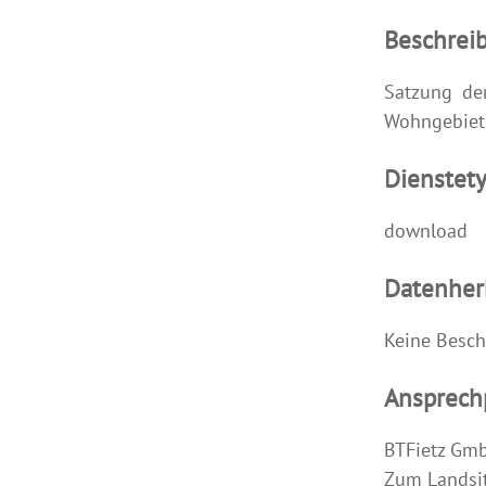
Beschrei
Satzung de
Wohngebiet
Dienstet
download
Datenher
Keine Besch
Ansprech
BTFietz Gm
Zum Landsit