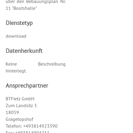
über den Bebauungsplan Nr.
11 "Bootshalle"
Dienstetyp
download
Datenherkunft
Keine Beschreibung
hinterlegt.
Ansprechpartner
BTFietz GmbH
Zum Landsitz 3
18059
Gragetopshof
Telefon: +493814923390
Fax: +493814904711