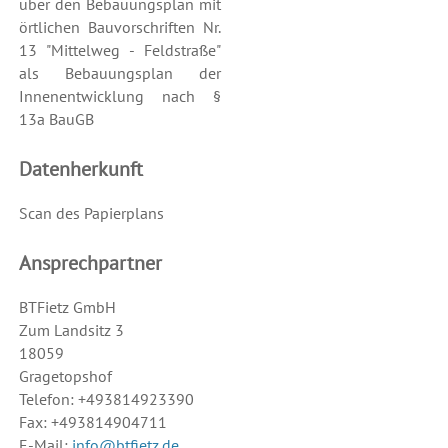
über den Bebauungsplan mit
örtlichen Bauvorschriften Nr.
13 "Mittelweg - Feldstraße"
als Bebauungsplan der
Innenentwicklung nach §
13a BauGB
Datenherkunft
Scan des Papierplans
Ansprechpartner
BTFietz GmbH
Zum Landsitz 3
18059
Gragetopshof
Telefon: +493814923390
Fax: +493814904711
E-Mail:
info@btfietz.de