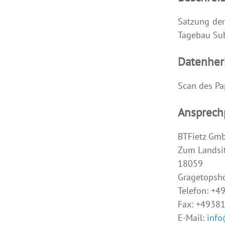
Satzung der
Tagebau Su
Datenher
Scan des Pa
Ansprech
BTFietz Gm
Zum Landsit
18059
Gragetopsh
Telefon: +
Fax: +4938
E-Mail:
info