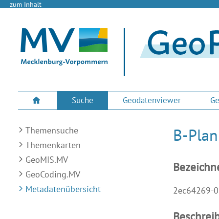
zum Inhalt
Suche
Geodatenviewer
Ge
Themensuche
B-Plan
Themenkarten
GeoMIS.MV
Bezeichn
GeoCoding.MV
Metadatenübersicht
2ec64269-0
Beschrei