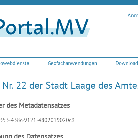
Anme
owebdienste
Geofachanwendungen
Download
 Nr. 22 der Stadt Laage des Amt
er des Metadatensatzes
353-438c-9121-4802019020c9
bung des Datensatzes