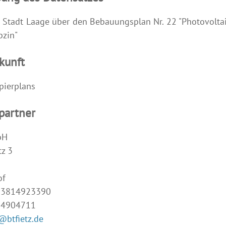
 Stadt Laage über den Bebauungsplan Nr. 22 "Photovolta
bzin"
kunft
pierplans
partner
bH
z 3
of
493814923390
14904711
@btfietz.de