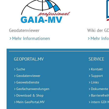
Geodaten
viewer
Wiki der G
Mehr Informationen
Mehr Inf
GEOPORTAL.MV
SERVICE
Suche
Kontakt
Geodatenviewer
Support
Geowebdienste
Links
Geofachanwendungen
Dokumente
Download & Shop
Barrierefrei
Mein GeoPortal.MV
intern GDI