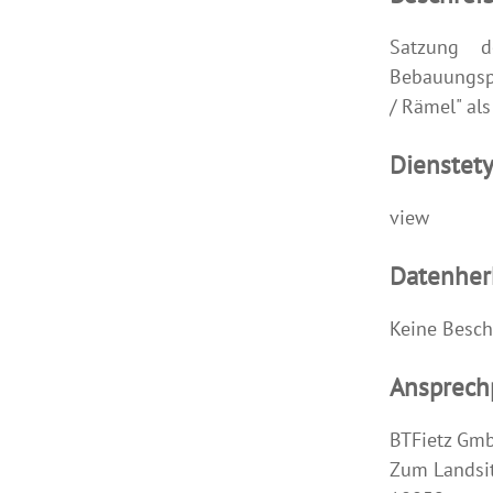
Satzung d
Bebauungspl
/ Rämel" al
Dienstet
view
Datenher
Keine Besch
Ansprech
BTFietz Gm
Zum Landsit