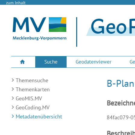
zum Inhalt
Suche
Geodatenviewer
Ge
Themensuche
B-Plan
Themenkarten
GeoMIS.MV
Bezeichn
GeoCoding.MV
Metadatenübersicht
84fac079-0
Beschrei