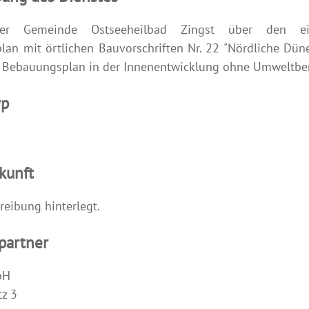
er Gemeinde Ostseeheilbad Zingst über den ei
an mit örtlichen Bauvorschriften Nr. 22 "Nördliche Dün
s Bebauungsplan in der Innenentwicklung ohne Umweltbe
yp
kunft
reibung hinterlegt.
partner
bH
z 3