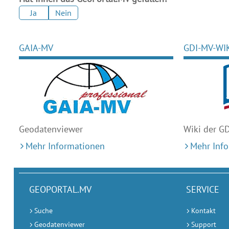
Ja
Nein
GAIA-MV
GDI-MV-WI
Geodaten
viewer
Wiki der G
Mehr Informationen
Mehr Inf
GEOPORTAL.MV
SERVICE
Suche
Kontakt
Geodatenviewer
Support