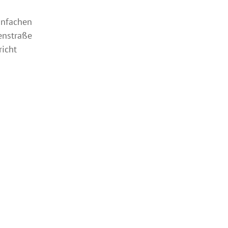
nfachen
enstraße
richt