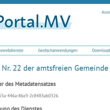
Anme
owebdienste
Geofachanwendungen
Download
 Nr. 22 der amtsfreien Gemeinde
er des Metadatensatzes
55a-446a-86e3-2c8483ab0326
bung des Dienstes