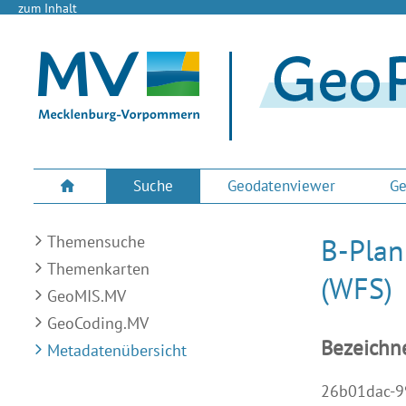
zum Inhalt
Suche
Geodatenviewer
Ge
Themensuche
B-Plan
Themenkarten
(WFS)
GeoMIS.MV
GeoCoding.MV
Bezeichn
Metadatenübersicht
26b01dac-9