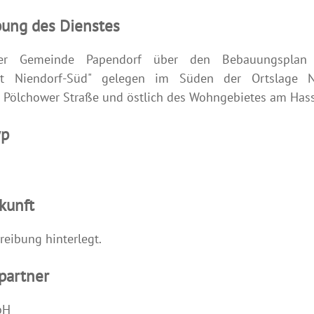
bung des Dienstes
er Gemeinde Papendorf über den Bebauungsplan
t Niendorf-Süd" gelegen im Süden der Ortslage Ni
r Pölchower Straße und östlich des Wohngebietes am Has
yp
kunft
reibung hinterlegt.
partner
bH