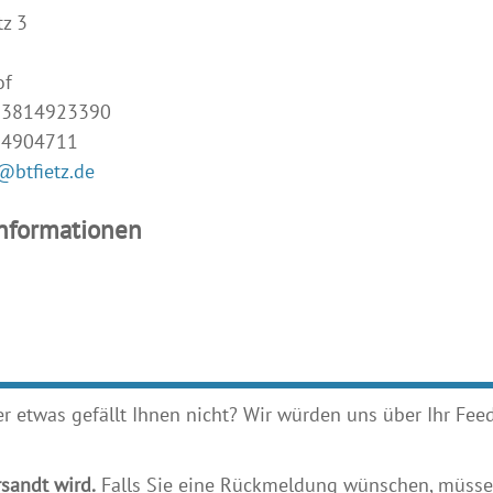
z 3
of
493814923390
14904711
@btfietz.de
Informationen
etwas gefällt Ihnen nicht? Wir würden uns über Ihr Feedb
sandt wird.
Falls Sie eine Rückmeldung wünschen, müssen