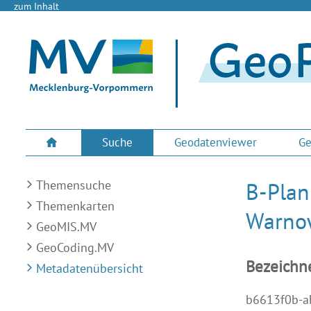
zum Inhalt
Suche
Geodatenviewer
Ge
Themensuche
B-Plan
Themenkarten
Warno
GeoMIS.MV
GeoCoding.MV
Bezeichn
Metadatenübersicht
b6613f0b-a