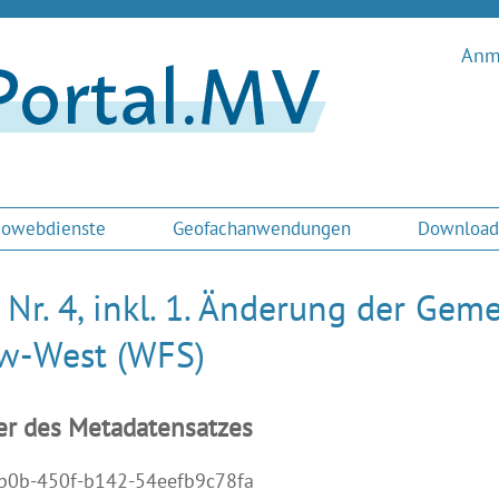
Anme
owebdienste
Geofachanwendungen
Download
 Nr. 4, inkl. 1. Änderung der Ge
w-West (WFS)
er des Metadatensatzes
b0b-450f-b142-54eefb9c78fa