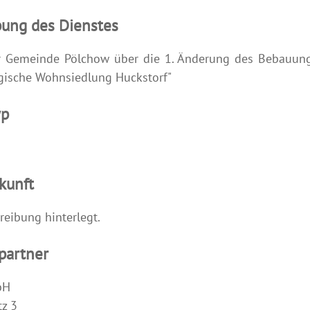
bung des Dienstes
r Gemeinde Pölchow über die 1. Änderung des Bebauun
ogische Wohnsiedlung Huckstorf"
yp
kunft
reibung hinterlegt.
partner
bH
z 3