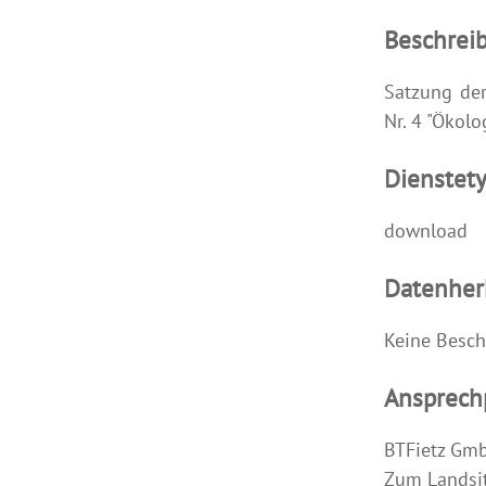
Beschrei
Satzung de
Nr. 4 "Ökol
Dienstet
download
Datenher
Keine Besch
Ansprech
BTFietz Gm
Zum Landsit