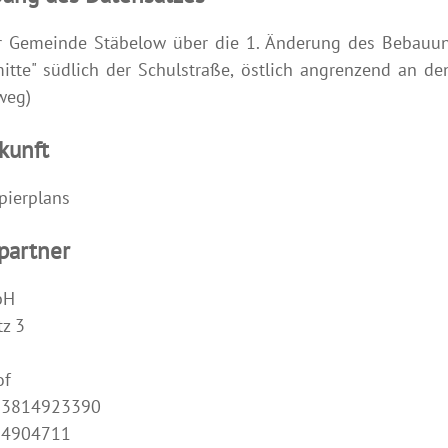
r Gemeinde Stäbelow über die 1. Änderung des Bebauu
mitte" südlich der Schulstraße, östlich angrenzend an de
lweg)
kunft
pierplans
partner
bH
z 3
of
493814923390
14904711