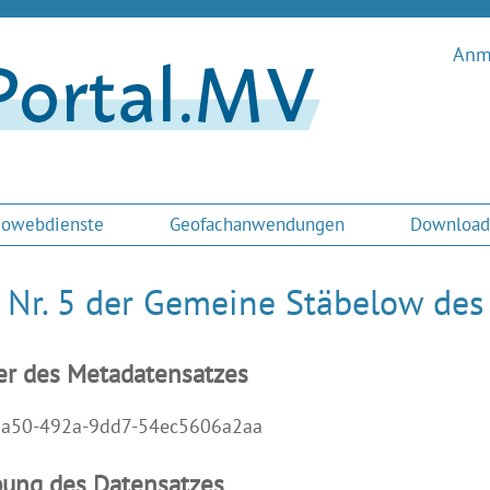
Anme
owebdienste
Geofachanwendungen
Download
 Nr. 5 der Gemeine Stäbelow de
er des Metadatensatzes
a50-492a-9dd7-54ec5606a2aa
bung des Datensatzes