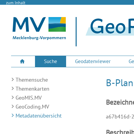
zum Inhalt
Suche
Geodatenviewer
Ge
Themensuche
B-Plan
Themenkarten
GeoMIS.MV
Bezeichn
GeoCoding.MV
Metadatenübersicht
a67b416d-2
Beschrei