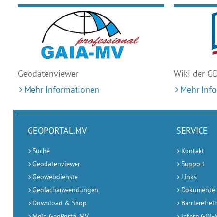
Geodaten
viewer
Wiki der G
Mehr Informationen
Mehr Inf
GEOPORTAL.MV
SERVICE
Suche
Kontakt
Geodatenviewer
Support
Geowebdienste
Links
Geofachanwendungen
Dokumente
Download & Shop
Barrierefrei
Mein GeoPortal.MV
intern GDI