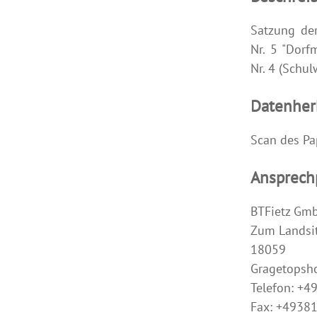
Satzung de
Nr. 5 "Dorf
Nr. 4 (Schu
Datenher
Scan des Pa
Ansprech
BTFietz Gm
Zum Landsit
18059
Gragetopsh
Telefon: +
Fax: +4938