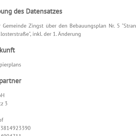
bung des Datensatzes
r Gemeinde Zingst über den Bebauungsplan Nr. 5 "Stran
losterstraße", inkl. der 1. Änderung
kunft
pierplans
partner
bH
z 3
of
493814923390