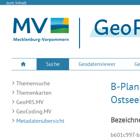
zum Inhalt
Suche
Geodatenviewer
Ge
Themensuche
B-Plan
Themenkarten
Ostsee
GeoMIS.MV
GeoCoding.MV
Bezeichn
Metadatenübersicht
b601c997-b