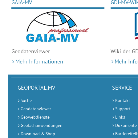
GAIA-MV
GDI-MV-WI
Geodaten
viewer
Wiki der G
Mehr Informationen
Mehr Inf
GEOPORTAL.MV
SERVICE
Suche
Kontakt
Geodatenviewer
Support
Geowebdienste
Links
Geofachanwendungen
Dokumente
Download & Shop
Barrierefrei