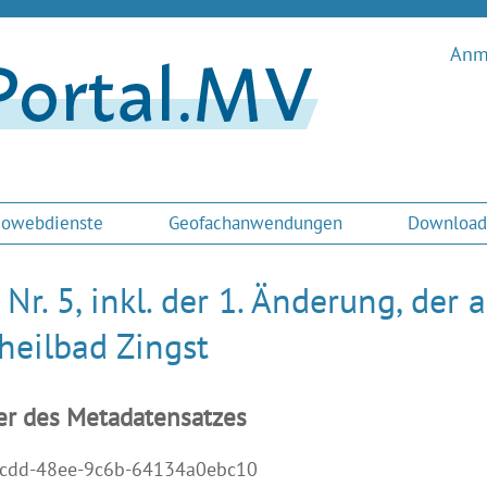
Anme
owebdienste
Geofachanwendungen
Download
 Nr. 5, inkl. der 1. Änderung, de
heilbad Zingst
er des Metadatensatzes
cdd-48ee-9c6b-64134a0ebc10