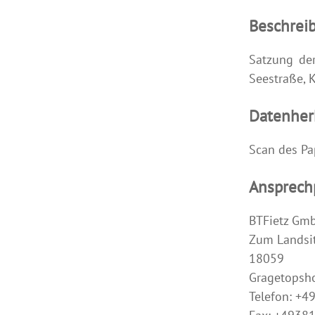
Beschrei
Satzung de
Seestraße, K
Datenher
Scan des Pa
Ansprech
BTFietz Gm
Zum Landsit
18059
Gragetopsh
Telefon: +