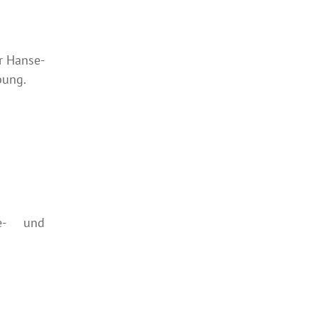
r Hanse-
bung.
se- und