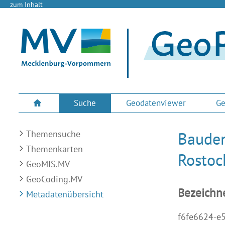
zum Inhalt
Suche
Geodatenviewer
Ge
Themensuche
Bauden
Themenkarten
Rostoc
GeoMIS.MV
GeoCoding.MV
Bezeichn
Metadatenübersicht
f6fe6624-e