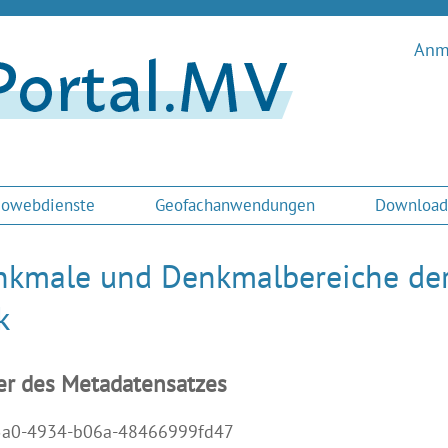
Anme
owebdienste
Geofachanwendungen
Download
kmale und Denkmalbereiche der 
k
er des Metadatensatzes
5a0-4934-b06a-48466999fd47