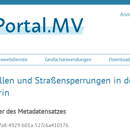
Anme
owebdienste
Geofachanwendungen
Download
llen und Straßensperrungen in d
rin
er des Metadatensatzes
7a8-4929-b01a-527c6a410176