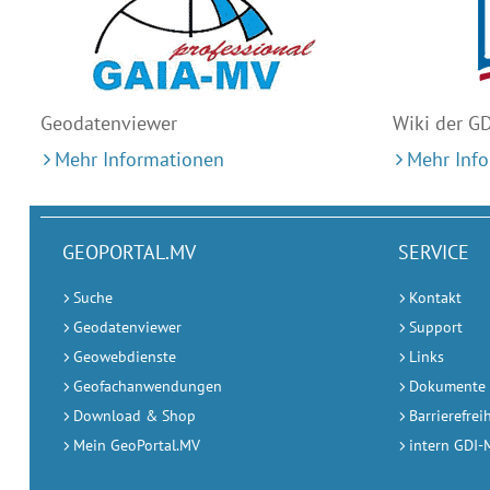
Geodaten
viewer
Wiki der G
Mehr Informationen
Mehr Inf
GEOPORTAL.MV
SERVICE
Suche
Kontakt
Geodatenviewer
Support
Geowebdienste
Links
Geofachanwendungen
Dokumente
Download & Shop
Barrierefrei
Mein GeoPortal.MV
intern GDI