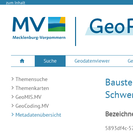
zum Inhalt
Suche
Geodatenviewer
Ge
Themensuche
Bauste
Themenkarten
Schwe
GeoMIS.MV
GeoCoding.MV
Bezeichn
Metadatenübersicht
5893df4c-5