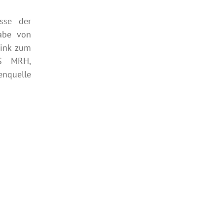
sse der
abe von
Link zum
IS MRH,
enquelle