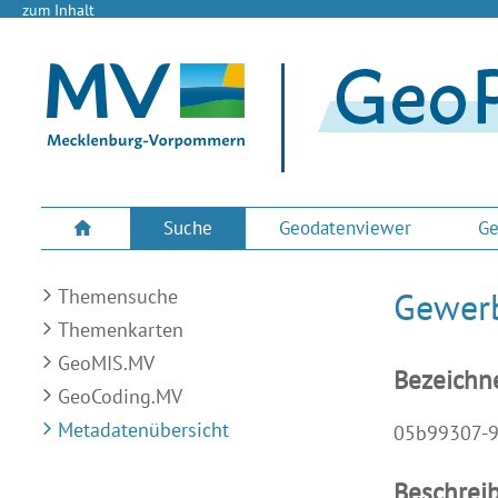
zum Inhalt
Suche
Geodatenviewer
Ge
Themensuche
Gewerb
Themenkarten
GeoMIS.MV
Bezeichn
GeoCoding.MV
Metadatenübersicht
05b99307-
Beschrei