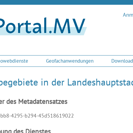
Anme
owebdienste
Geofachanwendungen
Download
egebiete in der Landeshauptst
er des Metadatensatzes
9bb8-4295-b294-45d518619022
bung des Dienstes