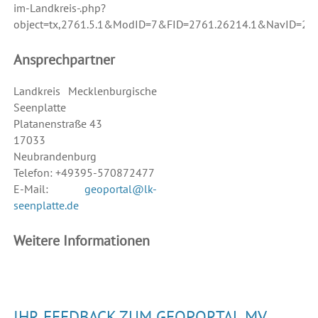
im-Landkreis-.php?
object=tx,2761.5.1&ModID=7&FID=2761.26214.1&NavID=27
Ansprechpartner
Landkreis Mecklenburgische
Seenplatte
Platanenstraße 43
17033
Neubrandenburg
Telefon: +49395-570872477
E-Mail:
geoportal@lk-
seenplatte.de
Weitere Informationen
IHR FEEDBACK ZUM GEOPORTAL.MV