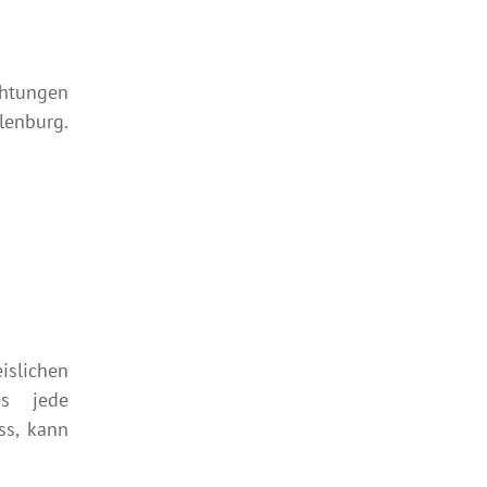
chtungen
lenburg.
slichen
es jede
ss, kann