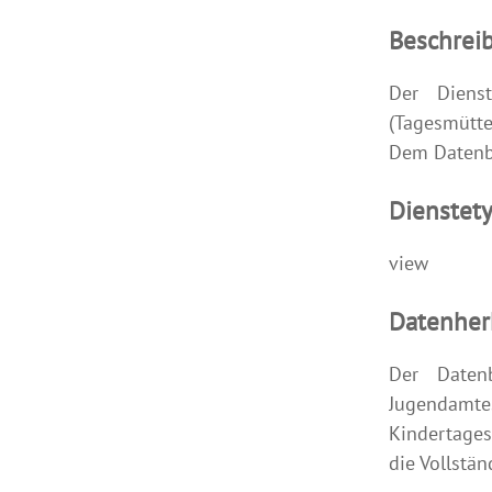
Beschrei
Der Dienst
(Tagesmütt
Dem Datenb
Dienstet
view
Datenher
Der Daten
Jugendam
Kindertages
die Vollstä