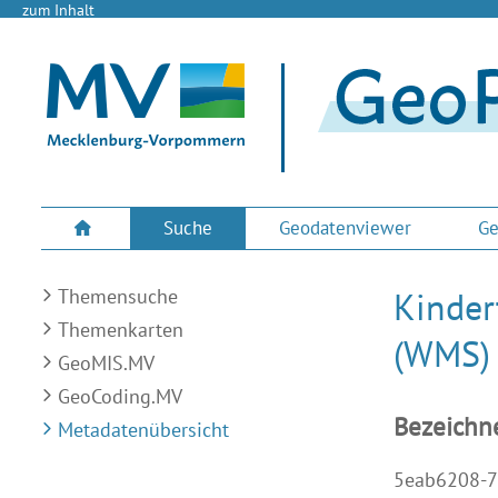
zum Inhalt
Suche
Geodatenviewer
Ge
Themensuche
Kinder
Themenkarten
(WMS)
GeoMIS.MV
GeoCoding.MV
Bezeichn
Metadatenübersicht
5eab6208-7