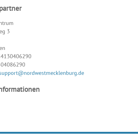
partner
ntrum
eg 3
en
384130406290
304086290
-support@nordwestmecklenburg.de
Informationen