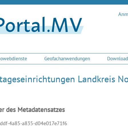
Anme
owebdienste
Geofachanwendungen
Download
tageseinrichtungen Landkreis 
er des Metadatensatzes
ddf-4a85-a835-d04e017e71f6