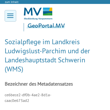
zum Inhalt
Sozialpflege im Landkreis
Ludwigslust-Parchim und der
Landeshauptstadt Schwerin
(WMS)
Bezeichner des Metadatensatzes
ce6bece2-df0b-4ae2-8d1a-
caac0e673ad2